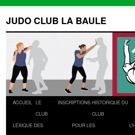
Aller
au
JUDO CLUB LA BAULE
contenu
ACCUEIL
LE
INSCRIPTIONS
HISTORIQUE DU
CLUB
CLUB
LEXIQUE DES
POUR LES
L’