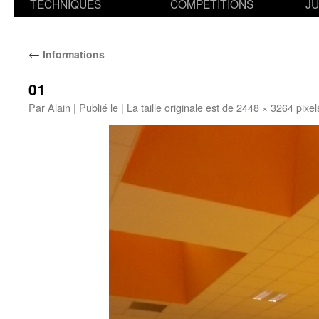
TECHNIQUES
COMPETITIONS
J
←
Informations
01
Par
Alain
|
Publié le
|
La taille originale est de
2448 × 3264
pixel