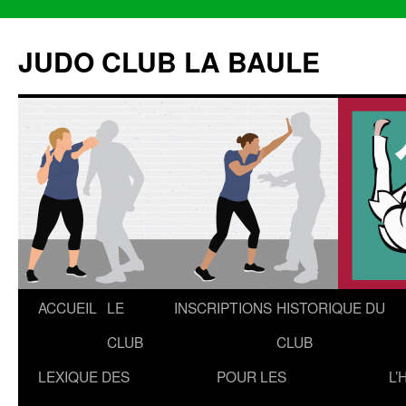
Aller
au
JUDO CLUB LA BAULE
contenu
ACCUEIL
LE
INSCRIPTIONS
HISTORIQUE DU
CLUB
CLUB
LEXIQUE DES
POUR LES
L’