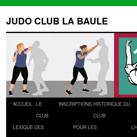
Aller
au
JUDO CLUB LA BAULE
contenu
ACCUEIL
LE
INSCRIPTIONS
HISTORIQUE DU
CLUB
CLUB
LEXIQUE DES
POUR LES
L’