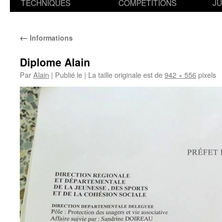
TECHNIQUES
COMPETITIONS
J
←
Informations
Diplome Alain
Par
Alain
|
Publié le
|
La taille originale est de
942 × 556
pixels