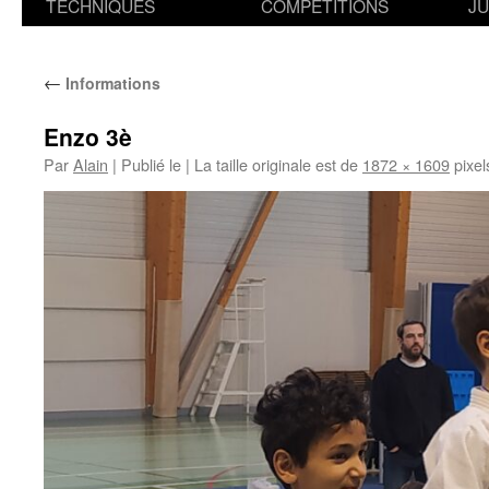
TECHNIQUES
COMPETITIONS
J
←
Informations
Enzo 3è
Par
Alain
|
Publié le
|
La taille originale est de
1872 × 1609
pixel