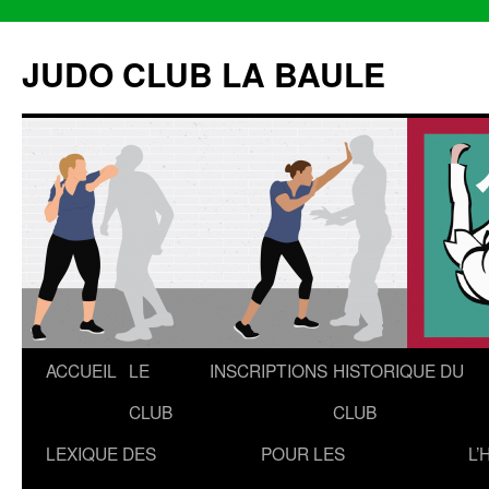
Aller
au
JUDO CLUB LA BAULE
contenu
ACCUEIL
LE
INSCRIPTIONS
HISTORIQUE DU
CLUB
CLUB
LEXIQUE DES
POUR LES
L’