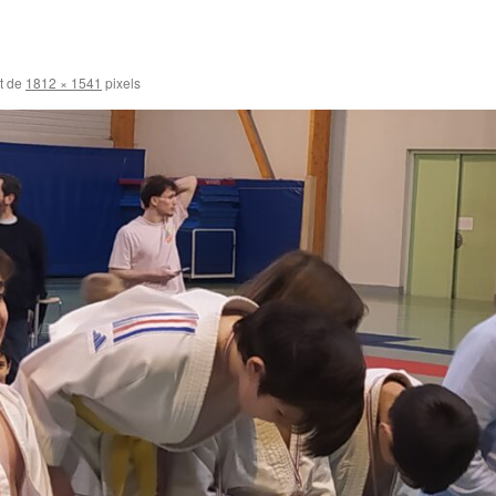
st de
1812 × 1541
pixels