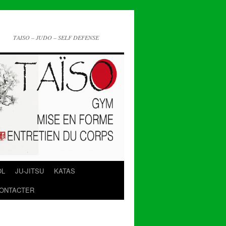
TAISO – JUDO – SELF DEFENSE
OL
JU-JITSU
KATAS
ONTACTER