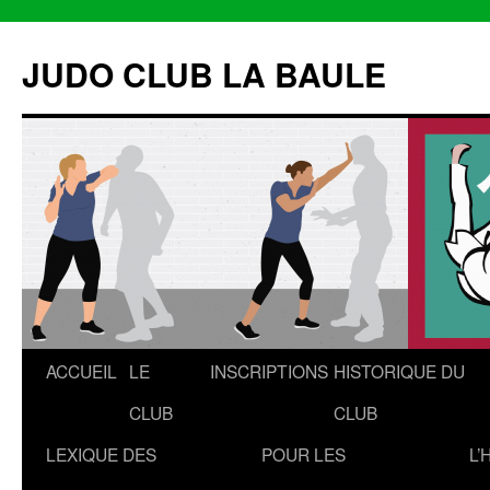
Aller
au
JUDO CLUB LA BAULE
contenu
ACCUEIL
LE
INSCRIPTIONS
HISTORIQUE DU
CLUB
CLUB
LEXIQUE DES
POUR LES
L’