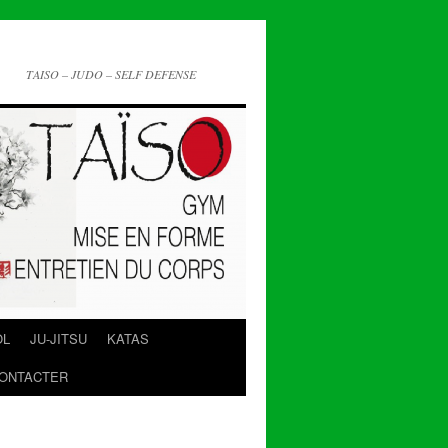
TAISO – JUDO – SELF DEFENSE
OL
JU-JITSU
KATAS
ONTACTER