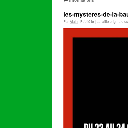
Informations
les-mysteres-de-la-ba
Par
Alain
|
Publié le
|
La taille originale e