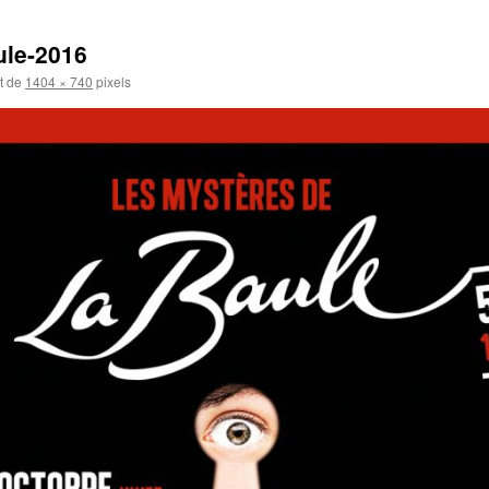
ule-2016
st de
1404 × 740
pixels