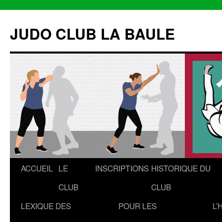
Aller
au
JUDO CLUB LA BAULE
contenu
ACCUEIL
LE
INSCRIPTIONS
HISTORIQUE DU
CLUB
CLUB
LEXIQUE DES
POUR LES
L’