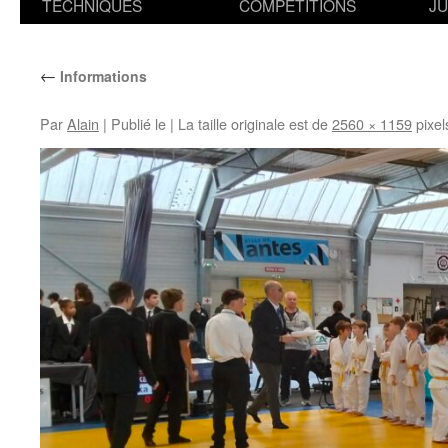
TECHNIQUES
COMPETITIONS
J
←
Informations
Par
Alain
|
Publié le
|
La taille originale est de
2560 × 1159
pixel