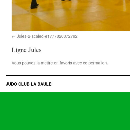
Jules-2-scaled-e1777820372762
Ligne Jules
Vous pouvez la mettre en favoris avec
ce permalien
.
JUDO CLUB LA BAULE