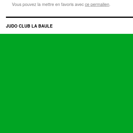
Vous pouvez la mettre en favoris avec
ce permalien
.
JUDO CLUB LA BAULE