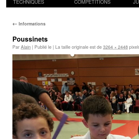
TECHNIQUES
COMPETITIONS
J
←
Informations
Poussinets
Par
Alain
|
Publié le
|
La taille originale est de
3264 × 2448
pixel