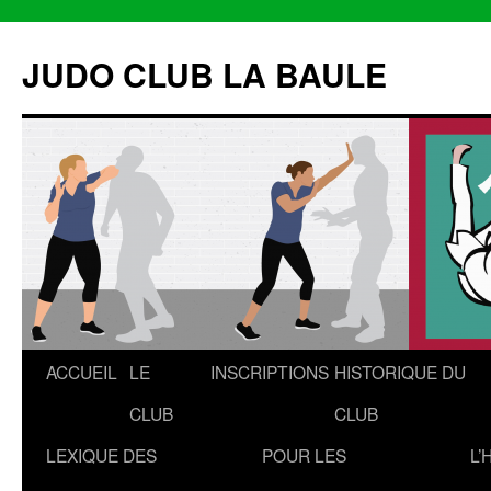
Aller
au
JUDO CLUB LA BAULE
contenu
ACCUEIL
LE
INSCRIPTIONS
HISTORIQUE DU
CLUB
CLUB
LEXIQUE DES
POUR LES
L’