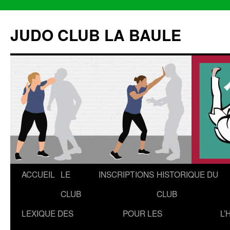
Aller
au
JUDO CLUB LA BAULE
contenu
ACCUEIL
LE
INSCRIPTIONS
HISTORIQUE DU
CLUB
CLUB
LEXIQUE DES
POUR LES
L’