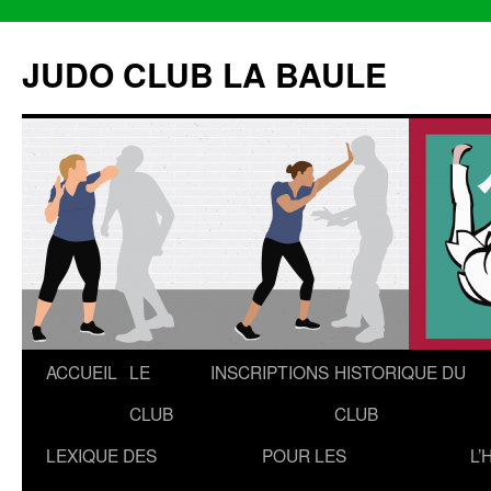
Aller
au
JUDO CLUB LA BAULE
contenu
ACCUEIL
LE
INSCRIPTIONS
HISTORIQUE DU
CLUB
CLUB
LEXIQUE DES
POUR LES
L’