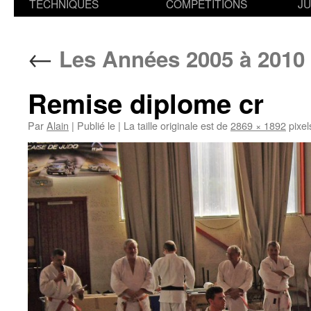
TECHNIQUES
COMPETITIONS
J
←
Les Années 2005 à 2010
Remise diplome cr
Par
Alain
|
Publié le
|
La taille originale est de
2869 × 1892
pixel