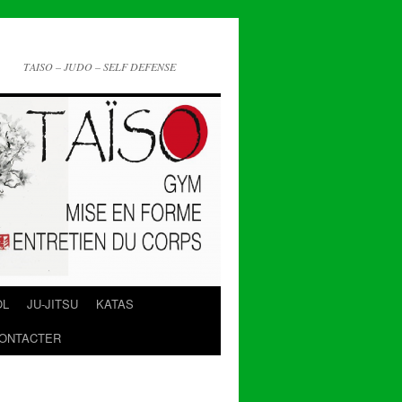
TAISO – JUDO – SELF DEFENSE
OL
JU-JITSU
KATAS
ONTACTER