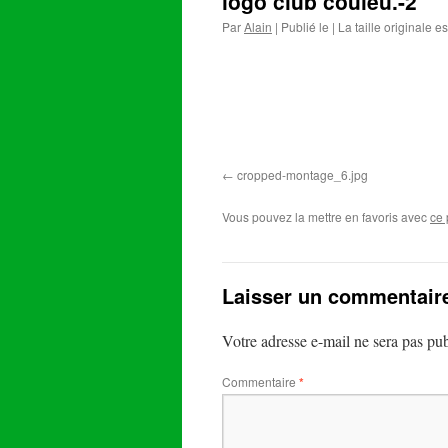
logo club couleu.-2
Par
Alain
|
Publié le
|
La taille originale e
cropped-montage_6.jpg
Vous pouvez la mettre en favoris avec
ce 
Laisser un commentair
Votre adresse e-mail ne sera pas pub
Commentaire
*