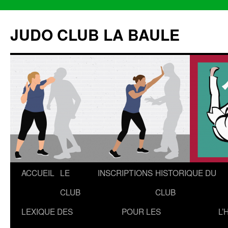
Aller
au
JUDO CLUB LA BAULE
contenu
ACCUEIL
LE
INSCRIPTIONS
HISTORIQUE DU
CLUB
CLUB
LEXIQUE DES
POUR LES
L’