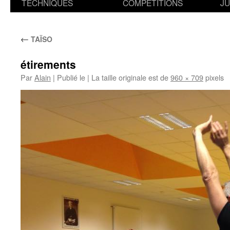
TECHNIQUES
COMPETITIONS
J
←
TAÏSO
étirements
Par
Alain
|
Publié le
|
La taille originale est de
960 × 709
pixels