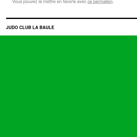
Vous pouvez la mettre en favoris avec
ce permalien
.
JUDO CLUB LA BAULE