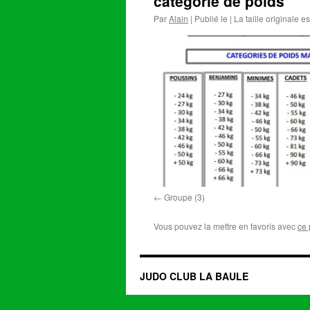
catégorie de poids
Par
Alain
|
Publié le
|
La taille originale e
Groupe (3)
Vous pouvez la mettre en favoris avec
ce 
JUDO CLUB LA BAULE