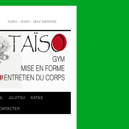
TAISO – JUDO – SELF DEFENSE
OL
JU-JITSU
KATAS
ONTACTER