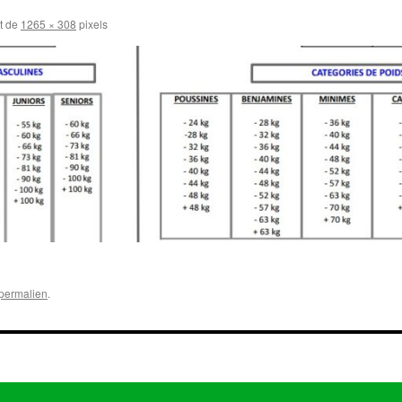
st de
1265 × 308
pixels
permalien
.