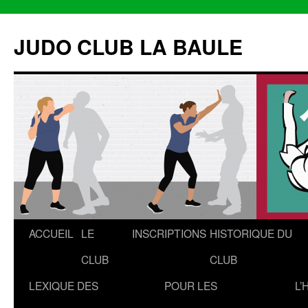
Aller
au
JUDO CLUB LA BAULE
contenu
ACCUEIL
LE
INSCRIPTIONS
HISTORIQUE DU
CLUB
CLUB
LEXIQUE DES
POUR LES
L’